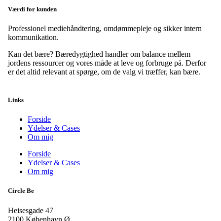
Værdi for kunden
Professionel mediehåndtering, omdømmepleje og sikker intern
kommunikation.
Kan det bære?
Bæredygtighed handler om balance mellem
jordens ressourcer og vores måde at leve og forbruge på. Derfor
er det altid relevant at spørge, om de valg vi træffer, kan bære.
Links
Forside
Ydelser & Cases
Om mig
Forside
Ydelser & Cases
Om mig
Circle Be
Heisesgade 47
2100 København Ø